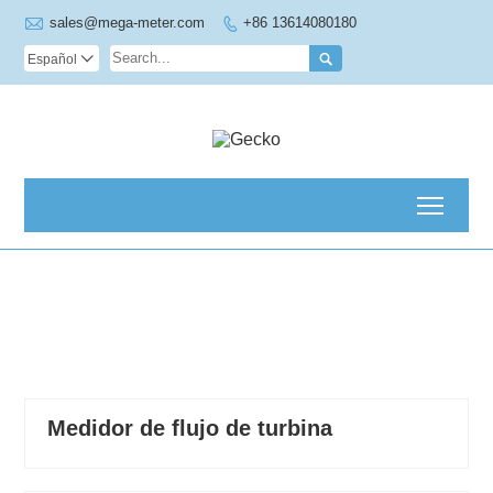

sales@mega-meter.com
+86 13614080180


Español

Toggl
Medidor de flujo de turbina